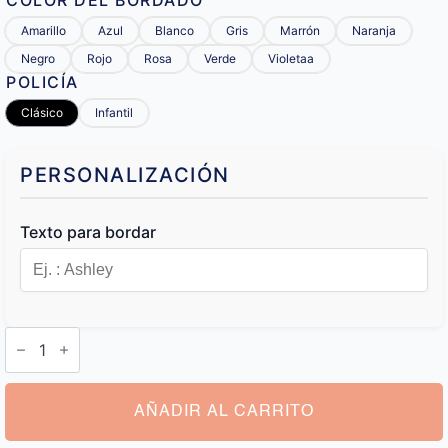
COLOR DEL BORDADO
Amarillo
Azul
Blanco
Gris
Marrón
Naranja
Negro
Rojo
Rosa
Verde
Violetaa
POLICÍA
Clásico
Infantil
PERSONALIZACIÓN
Texto para bordar
Neceser
Personalizado
Regalo
cantidad
AÑADIR AL CARRITO