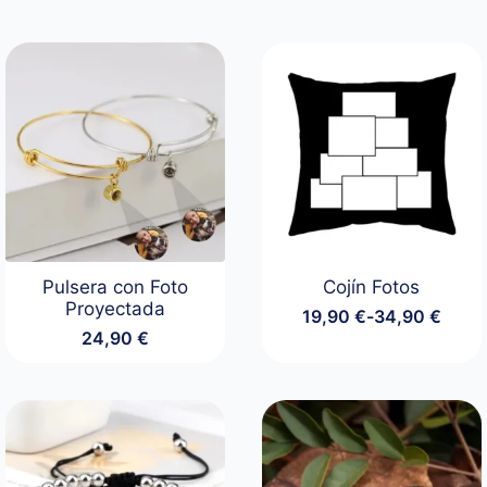
Pulsera con Foto
Cojín Fotos
Proyectada
19,90
€
-
34,90
€
Rango
24,90
€
de
precios:
desde
19,90 €
hasta
34,90 €