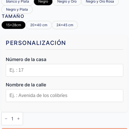
blanco y Plata
Negro
Negro y Oro
Negro y Oro Rosa
Negro y Plata
TAMAÑO
15x28cm
20x40 cm
24x45 cm
PERSONALIZACIÓN
Número de la casa
Nombre de la calle
Placa
de
Dirección
de