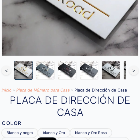
<
>
Inicio
»
Placa de Número para Casa
»
Placa de Dirección de Casa
PLACA DE DIRECCIÓN DE
CASA
COLOR
Blanco y negro
blanco y Oro
blanco y Oro Rosa