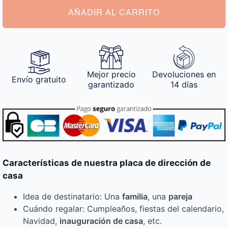
Casa
cantidad
AÑADIR AL CARRITO
Mejor precio
Devoluciones en
Envío gratuito
garantizado
14 días
Características de nuestra placa de dirección de
casa
Idea de destinatario: Una
familia
, una
pareja
Cuándo regalar: Cumpleaños, fiestas del calendario,
Navidad,
inauguración de casa
, etc.