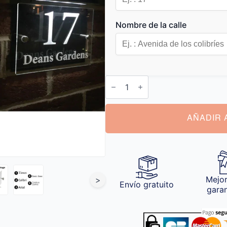
Nombre de la calle
Placa
Solar
Casa
cantidad
AÑADIR 
Mejor
>
Envío gratuito
gara