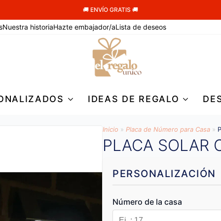
🚚 ENVÍO GRATIS 🚚
s
Nuestra historia
Hazte embajador/a
Lista de deseos
ONALIZADOS
IDEAS DE REGALO
DE
Inicio
»
Placa de Número para Casa
»
P
PLACA SOLAR 
PERSONALIZACIÓN
Número de la casa