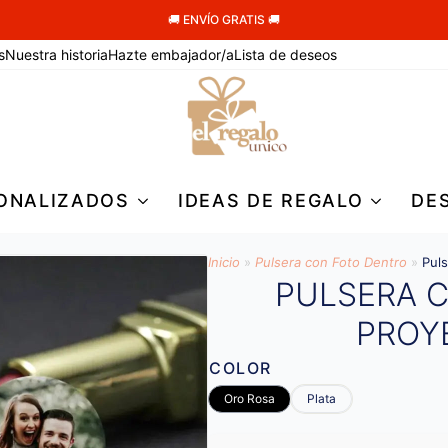
🚚 ENVÍO GRATIS 🚚
s
Nuestra historia
Hazte embajador/a
Lista de deseos
ONALIZADOS
IDEAS DE REGALO
DE
Inicio
»
Pulsera con Foto Dentro
»
Pul
PULSERA 
PROY
COLOR
Oro Rosa
Plata