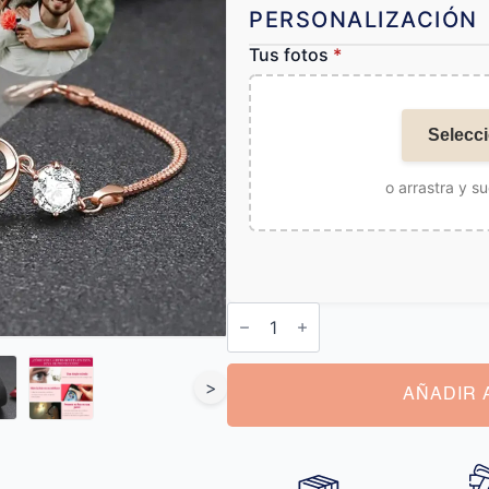
PERSONALIZACIÓN
Tus fotos
*
Selecci
o arrastra y su
Pulsera
con
Foto
de
Proyección
>
cantidad
AÑADIR 