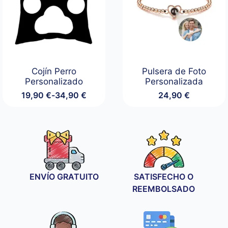
Cojín Perro
Pulsera de Foto
Personalizado
Personalizada
19,90
€
-
34,90
€
24,90
€
Rango
de
precios:
desde
19,90 €
hasta
34,90 €
ENVÍO GRATUITO
SATISFECHO O
REEMBOLSADO