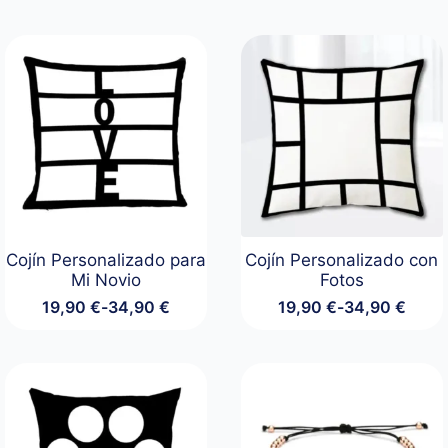
Cojín Personalizado para
Cojín Personalizado con
Mi Novio
Fotos
19,90
€
-
34,90
€
19,90
€
-
34,90
€
Rango
Rango
de
de
precios:
precios:
desde
desde
19,90 €
19,90 €
hasta
hasta
34,90 €
34,90 €