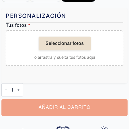
PERSONALIZACIÓN
Tus fotos
*
Seleccionar fotos
o arrastra y suelta tus fotos aquí
Pulsera
con
Foto
Dentro
Hombre
cantidad
AÑADIR AL CARRITO