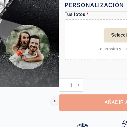
PERSONALIZACIÓN
Tus fotos
*
Selecci
o arrastra y su
Pulsera
Personalizable
Hombre
cantidad
>
AÑADIR 