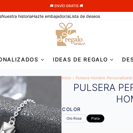
🚚 ENVÍO GRATIS 🚚
s
Nuestra historia
Hazte embajador/a
Lista de deseos
ONALIZADOS
IDEAS DE REGALO
DE
Inicio
»
Pulsera Hombre Personalizada
PULSERA PE
HO
COLOR
Oro Rosa
Plata