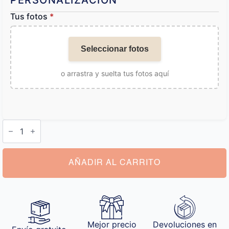
PERSONALIZACIÓN
Tus fotos
*
Seleccionar fotos
o arrastra y suelta tus fotos aquí
Pulsera
de
Proyección
cantidad
AÑADIR AL CARRITO
Mejor precio
Devoluciones en