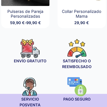
Pulseras de Pareja
Collar Personalizado
Personalizadas
Mama
59,90
€
-
99,90
€
29,90
€
Rango
de
precios:
desde
59,90 €
hasta
99,90 €
ENVÍO GRATUITO
SATISFECHO O
REEMBOLSADO
SERVICIO
PAGO SEGURO
POSVENTA