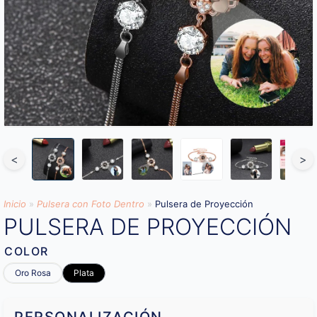
<
>
Inicio
»
Pulsera con Foto Dentro
»
Pulsera de Proyección
PULSERA DE PROYECCIÓN
COLOR
Oro Rosa
Plata