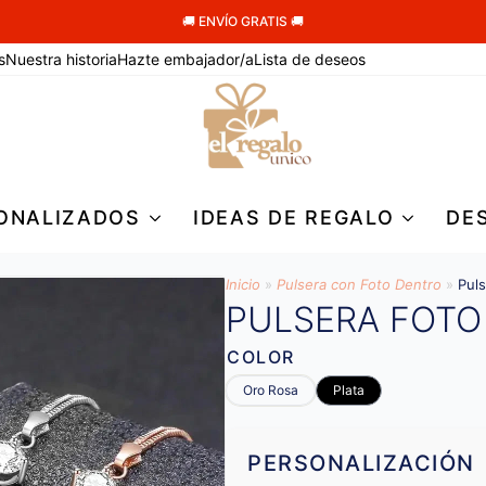
🚚 ENVÍO GRATIS 🚚
s
Nuestra historia
Hazte embajador/a
Lista de deseos
ONALIZADOS
IDEAS DE REGALO
DE
Inicio
»
Pulsera con Foto Dentro
»
Pul
PULSERA FOTO
COLOR
Oro Rosa
Plata
PERSONALIZACIÓN