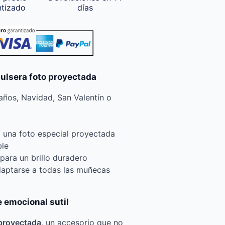
ntizado
días
pulsera foto proyectada
ños, Navidad, San Valentín o
a una foto especial proyectada
ble
para un brillo duradero
daptarse a todas las muñecas
 emocional sutil
 proyectada
, un accesorio que no