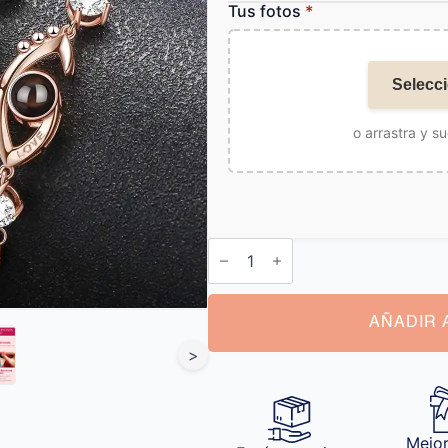
Tus fotos
*
Selecci
o arrastra y su
Pulsera
Foto
Proyectada
cantidad
AÑADIR 
>
Mejor