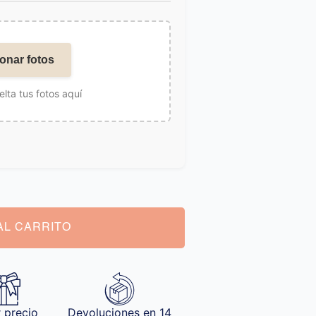
onar fotos
elta tus fotos aquí
AL CARRITO
 precio
Devoluciones en 14