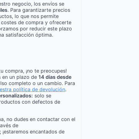
stro negocio, los envíos se
iles
. Para garantizarte precios
ctos, lo que nos permite
n costes de compra y ofrecerte
orzamos por reducir este plazo
a satisfacción óptima.
tu compra, ¡no te preocupes!
s en un plazo de
14 días desde
lso completo o un cambio. Para
estra política de devolución
.
rsonalizados:
solo se
roductos con defectos de
a, no dudes en contactar con el
ravés de
; ¡estaremos encantados de