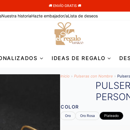
🚚 ENVÍO GRATIS 🚚
s
Nuestra historia
Hazte embajador/a
Lista de deseos
ONALIZADOS
IDEAS DE REGALO
DE
Inicio
»
Pulseras con Nombre
»
Pulser
PULSE
PERSO
COLOR
Oro
Oro Rosa
Plateado