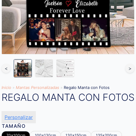
<
>
Inicio
»
Mantas Personalizadas
»
Regalo Manta con Fotos
REGALO MANTA CON FOTOS
Personalizar
TAMAÑO
70x100cm
100x130cm
130x150cm
135x200cm