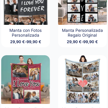
Manta con Fotos
Manta Personalizada
Personalizada
Regalo Original
29,90
€
-
99,90
€
29,90
€
-
99,90
€
Rango
Rango
de
de
precios:
precios:
desde
desde
29,90 €
29,90 €
hasta
hasta
99,90 €
99,90 €