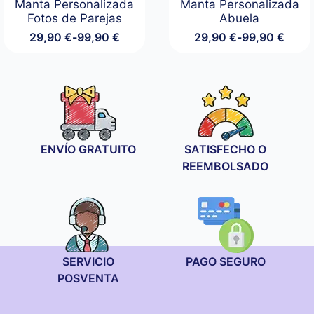
Manta Personalizada
Manta Personalizada
Fotos de Parejas
Abuela
29,90
€
-
99,90
€
29,90
€
-
99,90
€
Rango
Rango
de
de
precios:
precios:
desde
desde
29,90 €
29,90 €
hasta
hasta
99,90 €
99,90 €
ENVÍO GRATUITO
SATISFECHO O
REEMBOLSADO
SERVICIO
PAGO SEGURO
POSVENTA