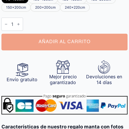
150x200cm
200x200cm
240x220cm
Regalo
Manta
con
Fotos
cantidad
AÑADIR AL CARRITO
Mejor precio
Devoluciones en
Envío gratuito
garantizado
14 días
Características de nuestro regalo manta con fotos