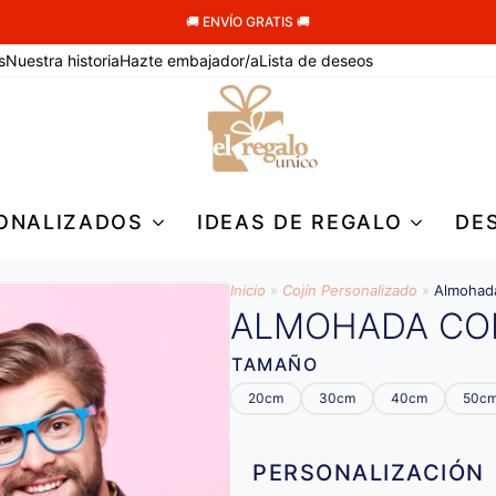
🚚 ENVÍO GRATIS 🚚
s
Nuestra historia
Hazte embajador/a
Lista de deseos
ONALIZADOS
IDEAS DE REGALO
DE
Inicio
»
Cojín Personalizado
»
Almohad
ALMOHADA CO
TAMAÑO
20cm
30cm
40cm
50c
PERSONALIZACIÓN