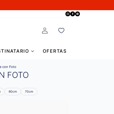
STINATARIO
OFERTAS
a con Foto
N FOTO
m
60cm
70cm