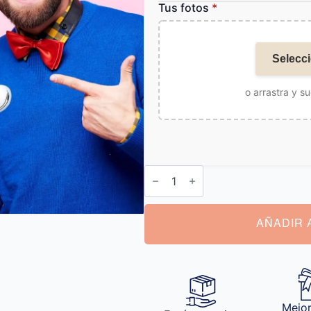
Tus fotos
*
Selecci
o arrastra y su
Almohada
con
Foto
cantidad
AÑADIR 
Mejor