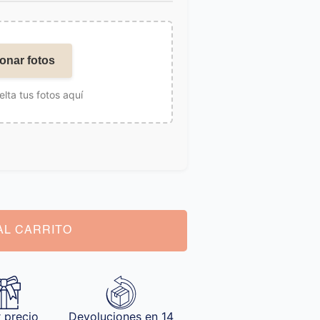
onar fotos
elta tus fotos aquí
AL CARRITO
 precio
Devoluciones en 14