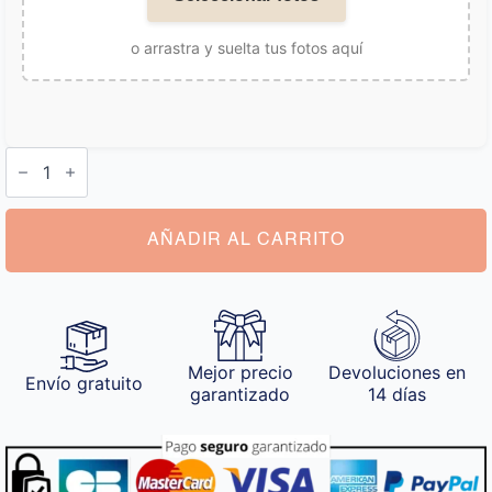
o arrastra y suelta tus fotos aquí
Bola
de
Navidad
Corazón
Personalizada
cantidad
AÑADIR AL CARRITO
Mejor precio
Devoluciones en
Envío gratuito
garantizado
14 días