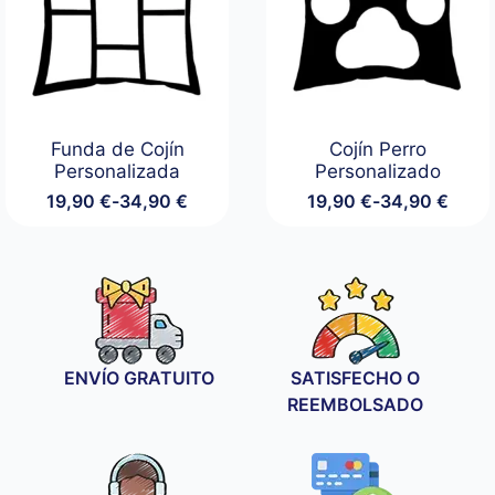
Funda de Cojín
Cojín Perro
Personalizada
Personalizado
19,90
€
-
34,90
€
19,90
€
-
34,90
€
Rango
Rango
de
de
precios:
precios:
desde
desde
19,90 €
19,90 €
hasta
hasta
34,90 €
34,90 €
ENVÍO GRATUITO
SATISFECHO O
REEMBOLSADO