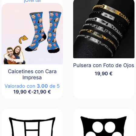
Pulsera con Foto de Ojos
Calcetines con Cara
19,90
€
Impresa
Valorado con
3.00
de 5
19,90
€
-
21,90
€
Rango
de
precios:
desde
19,90 €
hasta
21,90 €