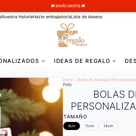
🚚 ENVÍO GRATIS 🚚
s
Nuestra historia
Hazte embajador/a
Lista de deseos
ONALIZADOS
IDEAS DE REGALO
DE
Inicio
»
Bolas de Navidad Personalizad
Foto
BOLAS D
PERSONALIZ
TAMAÑO
9cm
11cm
14cm