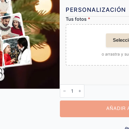
PERSONALIZACIÓN
Tus fotos
*
Selecci
o arrastra y su
Bolas
de
Navidad
Personalizadas
con
Foto
AÑADIR 
cantidad