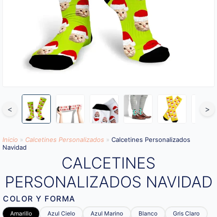
<
>
Inicio
»
Calcetines Personalizados
»
Calcetines Personalizados
Navidad
CALCETINES
PERSONALIZADOS NAVIDAD
COLOR Y FORMA
Amarillo
Azul Cielo
Azul Marino
Blanco
Gris Claro