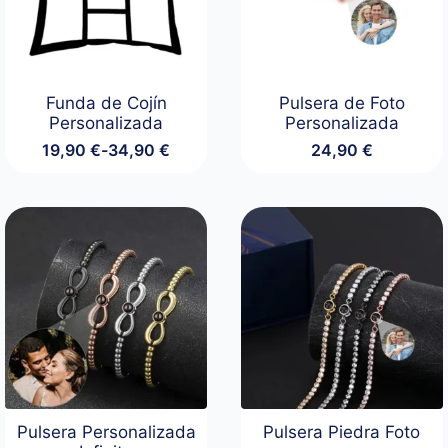
Funda de Cojín
Pulsera de Foto
Personalizada
Personalizada
19,90
€
-
34,90
€
24,90
€
Rango
de
precios:
desde
19,90 €
hasta
34,90 €
Pulsera Personalizada
Pulsera Piedra Foto