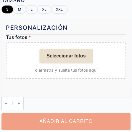
TAMAÑO
S
M
L
XL
XXL
PERSONALIZACIÓN
Tus fotos
*
Seleccionar fotos
o arrastra y suelta tus fotos aquí
Calzoncillos
Personalizados
San
Valentin
cantidad
AÑADIR AL CARRITO