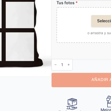
Tus fotos
*
Selecci
o arrastra y su
Cojín
con
Fotos
cantidad
AÑADIR 
Mejor