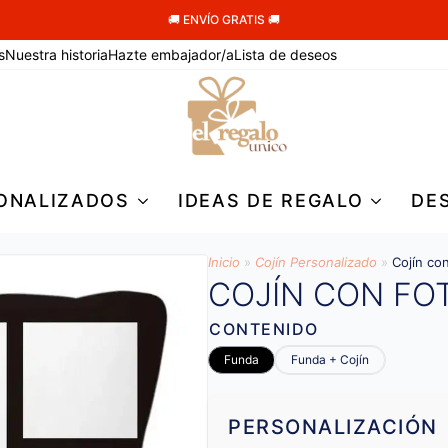
🚚 ENVÍO GRATIS 🚚
s
Nuestra historia
Hazte embajador/a
Lista de deseos
ONALIZADOS
IDEAS DE REGALO
DE
Inicio
»
Cojín Personalizado
»
Cojín co
COJÍN CON FO
CONTENIDO
Funda
Funda + Cojín
PERSONALIZACIÓN