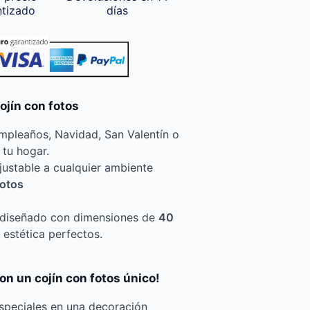
ntizado
días
ojín con fotos
mpleaños, Navidad, San Valentín o
tu hogar.
justable a cualquier ambiente
fotos
diseñado con dimensiones de
40
 estética perfectos.
n un cojín con fotos único!
peciales en una decoración