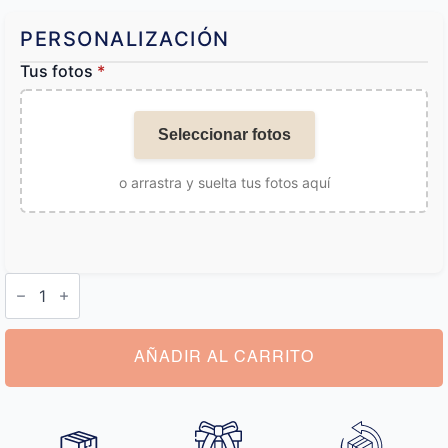
PERSONALIZACIÓN
Tus fotos
*
Seleccionar fotos
o arrastra y suelta tus fotos aquí
Collar
de
Proyección
de
Foto
cantidad
AÑADIR AL CARRITO