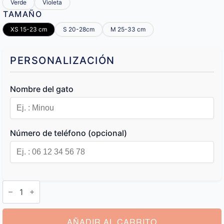
Verde
Violeta
TAMAÑO
XS 15-23 cm
S 20-28cm
M 25-33 cm
PERSONALIZACIÓN
Nombre del gato
Número de teléfono (opcional)
Collar
Gatos
Personalizado
cantidad
AÑADIR AL CARRITO