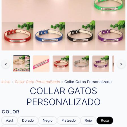
<
>
Inicio
»
Collar Gato Personalizado
»
Collar Gatos Personalizado
COLLAR GATOS
PERSONALIZADO
COLOR
Azul
Dorado
Negro
Plateado
Rojo
Rosa