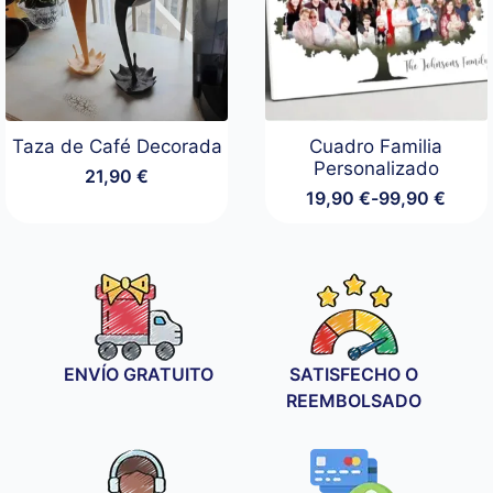
Taza de Café Decorada
Cuadro Familia
Personalizado
21,90
€
19,90
€
-
99,90
€
Rango
de
precios:
desde
19,90 €
hasta
99,90 €
ENVÍO GRATUITO
SATISFECHO O
REEMBOLSADO