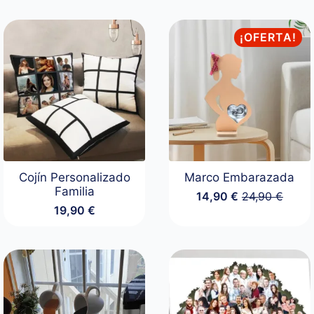
¡OFERTA!
Cojín Personalizado
Marco Embarazada
Familia
14,90
€
24,90
€
El
El
19,90
€
precio
precio
original
actual
era:
es:
24,90 €.
14,90 €.