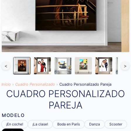
<
>
Inicio
»
Cuadro Personalizado
»
Cuadro Personalizado Pareja
CUADRO PERSONALIZADO
PAREJA
MODELO
¡En coche!
¡La clase!
Boda en París
Danza
Scooter