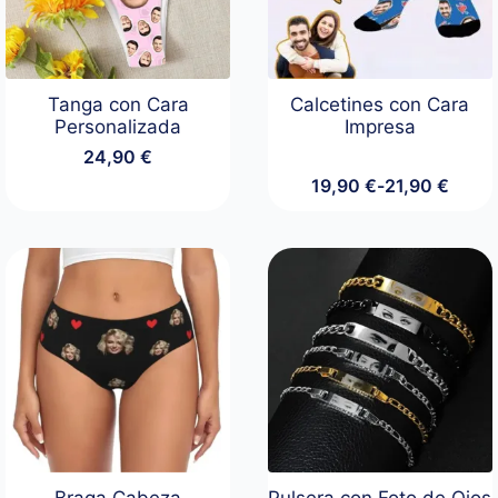
Tanga con Cara
Calcetines con Cara
Personalizada
Impresa
24,90
€
19,90
€
-
21,90
€
Rango
de
precios:
desde
19,90 €
hasta
21,90 €