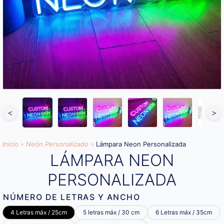
<
>
Inicio
»
Neón Personalizado
»
Lámpara Neon Personalizada
LÁMPARA NEON
PERSONALIZADA
NÚMERO DE LETRAS Y ANCHO
4 Letras máx / 25cm
5 letras máx / 30 cm
6 Letras máx / 35cm