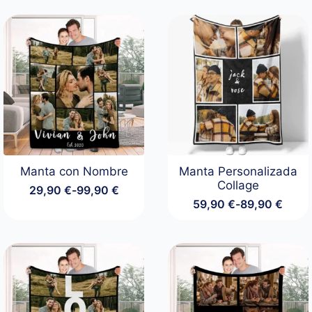
Manta con Nombre
Manta Personalizada
Collage
29,90
€
-
99,90
€
Rango
59,90
€
-
89,90
€
de
Rango
precios:
de
desde
precios:
29,90 €
desde
hasta
59,90 €
99,90 €
hasta
89,90 €