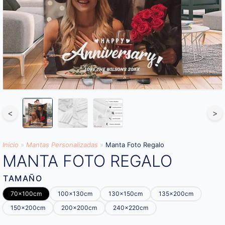
<
>
Inicio
»
Mantas Personalizadas
»
Manta Foto Regalo
MANTA FOTO REGALO
TAMAÑO
70x100cm
100x130cm
130x150cm
135x200cm
150x200cm
200x200cm
240x220cm