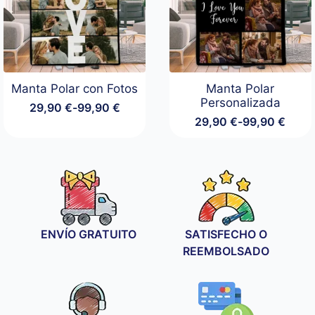
Manta Polar con Fotos
Manta Polar
Personalizada
29,90
€
-
99,90
€
Rango
29,90
€
-
99,90
€
de
Rango
precios:
de
desde
precios:
29,90 €
desde
hasta
29,90 €
99,90 €
hasta
99,90 €
ENVÍO GRATUITO
SATISFECHO O
REEMBOLSADO