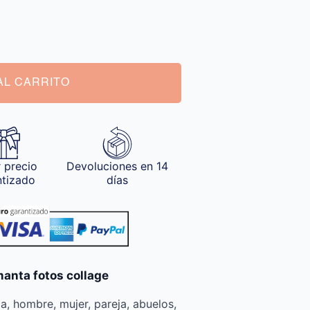
AL CARRITO
 precio
Devoluciones en 14
ntizado
días
manta fotos collage
ia, hombre, mujer, pareja, abuelos,