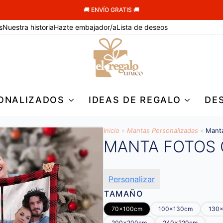
🚚 ENVÍO GRATIS 🚚
s
Nuestra historia
Hazte embajador/a
Lista de deseos
ONALIZADOS
IDEAS DE REGALO
DE
Inicio
»
Mantas Personalizadas
»
Manta
MANTA FOTOS
Personalizar
TAMAÑO
70x100cm
100x130cm
130
200x200cm
240x220cm