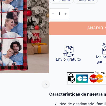
Manta
Fotos
Collage
cantidad
AÑADIR 
Mejor
Envío gratuito
gara
>
Características de nuestra 
Idea de destinatario: famil