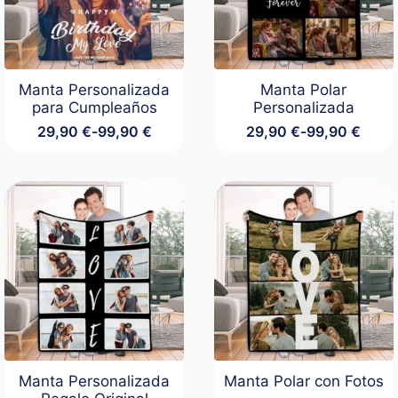
Manta Personalizada
Manta Polar
para Cumpleaños
Personalizada
29,90
€
-
99,90
€
29,90
€
-
99,90
€
Rango
Rango
de
de
precios:
precios:
desde
desde
29,90 €
29,90 €
hasta
hasta
99,90 €
99,90 €
Manta Personalizada
Manta Polar con Fotos