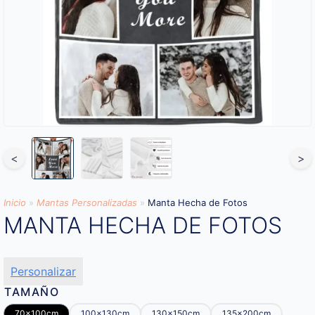
<
>
Inicio
»
Mantas Personalizadas
»
Manta Hecha de Fotos
MANTA HECHA DE FOTOS
Personalizar
TAMAÑO
70x100cm
100x130cm
130x150cm
135x200cm