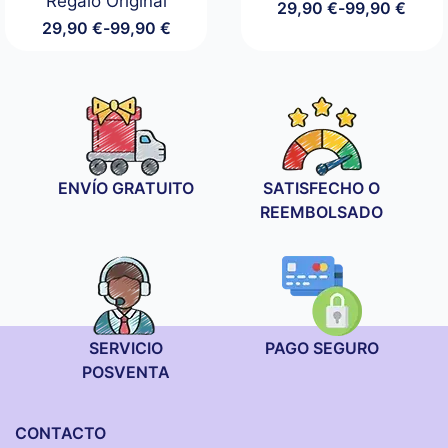
Regalo Original
29,90
€
-
99,90
€
Rango
29,90
€
-
99,90
€
de
Rango
precios:
de
desde
precios:
29,90 €
desde
hasta
29,90 €
99,90 €
hasta
99,90 €
ENVÍO GRATUITO
SATISFECHO O
REEMBOLSADO
SERVICIO
PAGO SEGURO
POSVENTA
CONTACTO