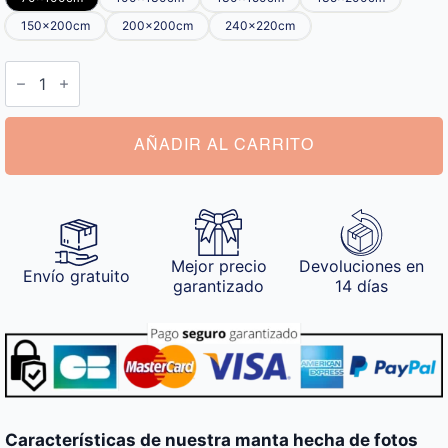
150x200cm
200x200cm
240x220cm
Manta
Hecha
de
Fotos
cantidad
AÑADIR AL CARRITO
Mejor precio
Devoluciones en
Envío gratuito
garantizado
14 días
Características de nuestra manta hecha de fotos