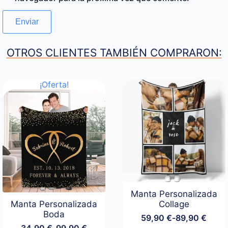
OTROS CLIENTES TAMBIÉN COMPRARON:
¡Oferta!
Manta Personalizada
Manta Personalizada
Collage
Boda
59,90
€
-
89,90
€
Rango
34,90
€
-
99,90
€