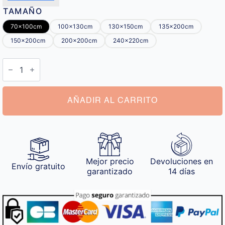
TAMAÑO
70x100cm
100x130cm
130x150cm
135x200cm
150x200cm
200x200cm
240x220cm
Manta
Personalizada
Fotos
de
Parejas
cantidad
AÑADIR AL CARRITO
Mejor precio
Devoluciones en
Envío gratuito
garantizado
14 días