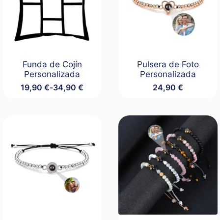
Funda de Cojín
Pulsera de Foto
Personalizada
Personalizada
19,90
€
-
34,90
€
24,90
€
Rango
de
precios:
desde
19,90 €
hasta
34,90 €