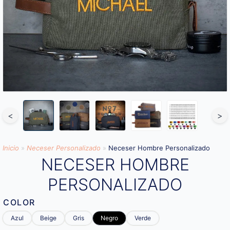
<
>
Inicio
»
Neceser Personalizado
»
Neceser Hombre Personalizado
NECESER HOMBRE
PERSONALIZADO
COLOR
Azul
Beige
Gris
Negro
Verde