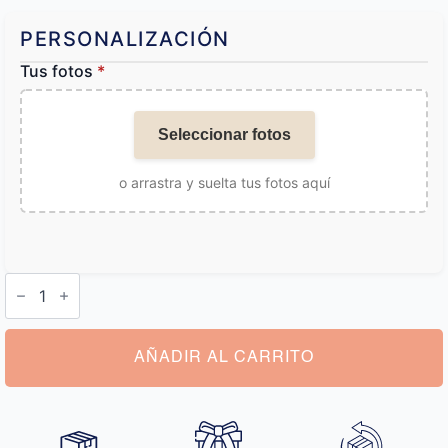
PERSONALIZACIÓN
Tus fotos
*
Seleccionar fotos
o arrastra y suelta tus fotos aquí
Pulsera
con
Foto
en
el
Interior
AÑADIR AL CARRITO
cantidad