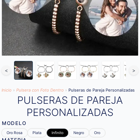
<
>
Inicio
»
Pulsera con Foto Dentro
»
Pulseras de Pareja Personalizadas
PULSERAS DE PAREJA
PERSONALIZADAS
MODELO
Oro Rosa
Plata
Infinito
Negro
Oro