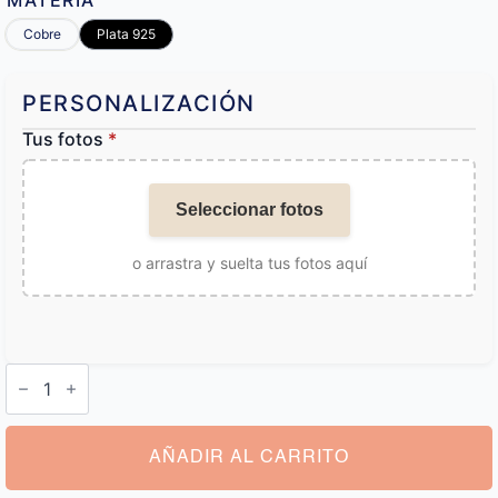
MATERIA
Cobre
Plata 925
PERSONALIZACIÓN
Tus fotos
*
Seleccionar fotos
o arrastra y suelta tus fotos aquí
Pulseras
de
Pareja
Personalizadas
cantidad
AÑADIR AL CARRITO