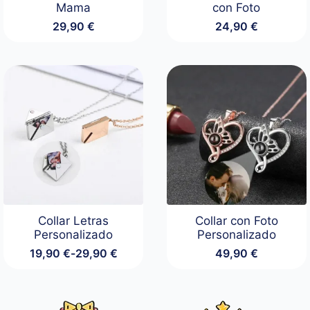
Mama
con Foto
29,90
€
24,90
€
Collar Letras
Collar con Foto
Personalizado
Personalizado
19,90
€
-
29,90
€
49,90
€
Rango
de
precios:
desde