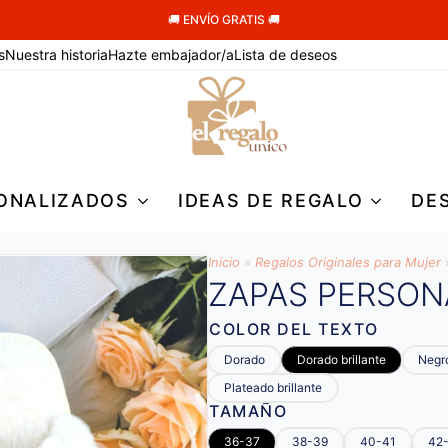
🚚 ENVÍO GRATIS 🚚
s
Nuestra historia
Hazte embajador/a
Lista de deseos
ONALIZADOS
IDEAS DE REGALO
DE
Inicio
»
Regalos Originales para Mujer
ZAPAS PERSON
COLOR DEL TEXTO
Dorado
Dorado brillante
Negr
Plateado brillante
TAMAÑO
36-37
38-39
40-41
42