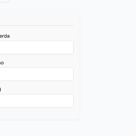
ierda
ho
)