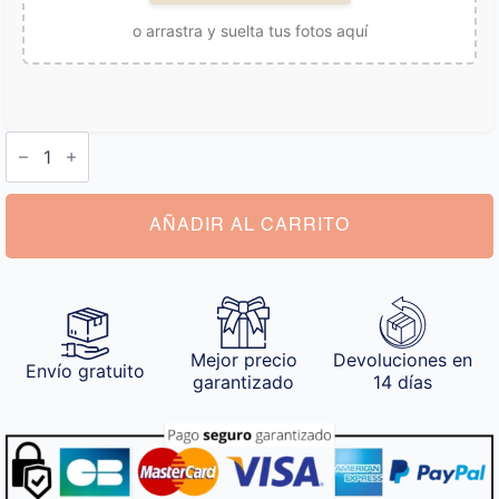
o arrastra y suelta tus fotos aquí
Delantal
con
Foto
Personalizada
cantidad
AÑADIR AL CARRITO
Mejor precio
Devoluciones en
Envío gratuito
garantizado
14 días