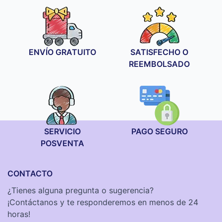
desde
19,90 €
hasta
34,90 €
ENVÍO GRATUITO
SATISFECHO O
REEMBOLSADO
SERVICIO
PAGO SEGURO
POSVENTA
CONTACTO
¿Tienes alguna pregunta o sugerencia?
¡Contáctanos y te responderemos en menos de 24
horas!