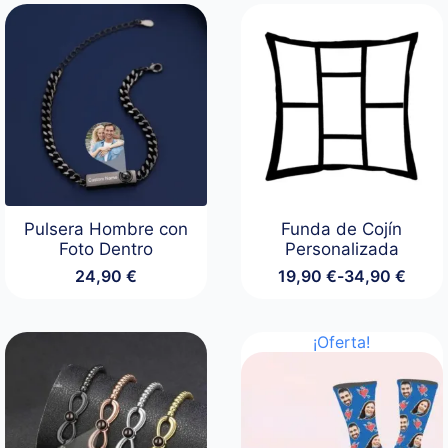
Pulsera Hombre con
Funda de Cojín
Foto Dentro
Personalizada
24,90
€
19,90
€
-
34,90
€
Rango
de
precios:
desde
¡Oferta!
19,90 €
hasta
34,90 €