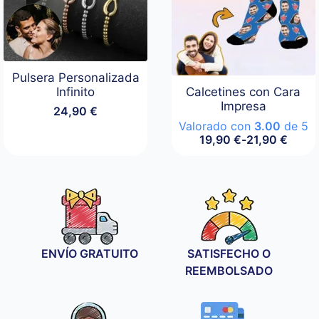
Pulsera Personalizada
Infinito
Calcetines con Cara
Impresa
24,90
€
Valorado con
3.00
de 5
19,90
€
-
21,90
€
Rango
de
precios:
desde
19,90 €
hasta
21,90 €
ENVÍO GRATUITO
SATISFECHO O
REEMBOLSADO