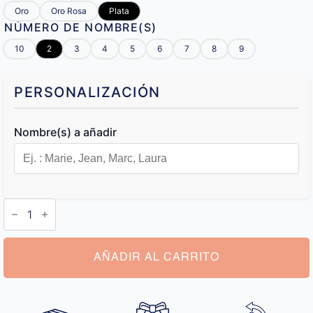
Oro
Oro Rosa
Plata
NÚMERO DE NOMBRE(S)
10
2
3
4
5
6
7
8
9
PERSONALIZACIÓN
Nombre(s) a añadir
Llaveros
Personalizados
de
Familia
cantidad
AÑADIR AL CARRITO