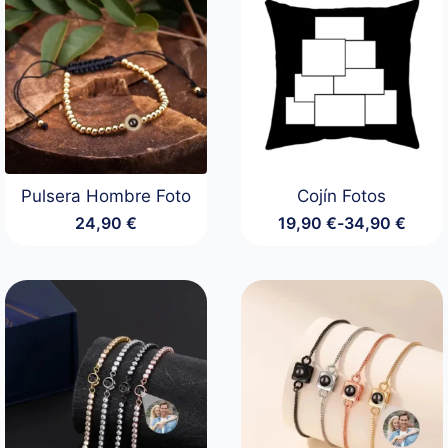
Pulsera Hombre Foto
Cojín Fotos
24,90
€
19,90
€
-
34,90
€
Rango
de
precios:
desde
19,90 €
hasta
34,90 €