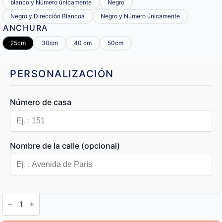
blanco y Número únicamente
Negro
Negro y Dirección Blancoa
Negro y Número únicamente
ANCHURA
25cm
30cm
40 cm
50cm
PERSONALIZACIÓN
Número de casa
Nombre de la calle (opcional)
Placa
Personalizada
para
Casa