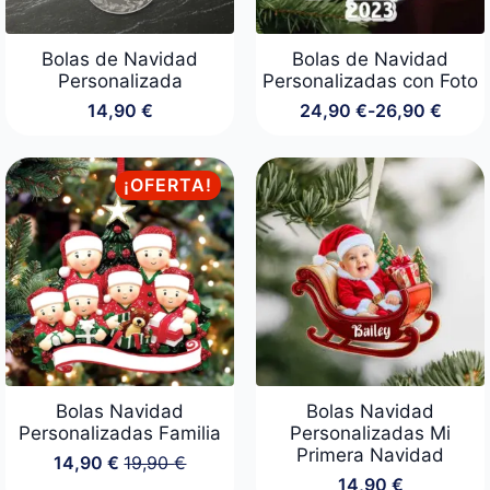
Bolas de Navidad
Bolas de Navidad
Personalizada
Personalizadas con Foto
14,90
€
24,90
€
-
26,90
€
Rango
de
precios:
desde
¡OFERTA!
24,90 €
hasta
26,90 €
Bolas Navidad
Bolas Navidad
Personalizadas Familia
Personalizadas Mi
Primera Navidad
14,90
€
19,90
€
El
El
14,90
€