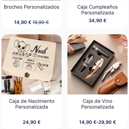
Broches Personalizados
Caja Cumpleaños
Personalizada
34,90
€
14,90
€
19,90
€
El
El
precio
precio
original
actual
era:
es:
19,90 €.
14,90 €.
Caja de Nacimiento
Caja de Vino
Personalizada
Personalizada
24,90
€
14,90
€
-
29,90
€
Rango