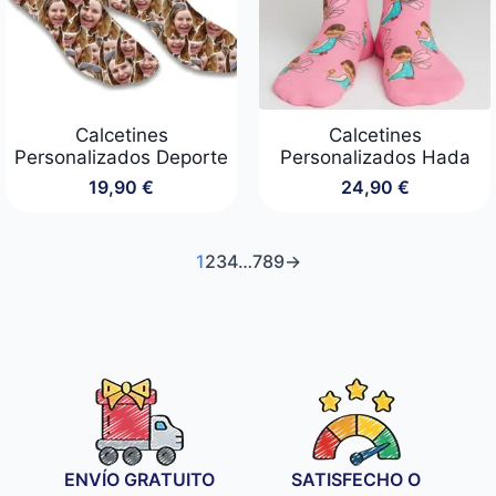
Calcetines
Calcetines
Personalizados Deporte
Personalizados Hada
19,90
€
24,90
€
1
2
3
4
…
7
8
9
→
ENVÍO GRATUITO
SATISFECHO O