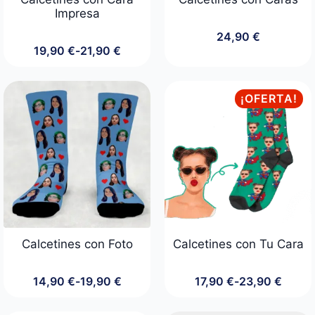
Impresa
24,90
€
19,90
€
-
21,90
€
Rango
de
precios:
desde
¡OFERTA!
19,90 €
hasta
21,90 €
Calcetines con Foto
Calcetines con Tu Cara
14,90
€
-
19,90
€
17,90
€
-
23,90
€
Rango
Rango
de
de
precios:
precios: