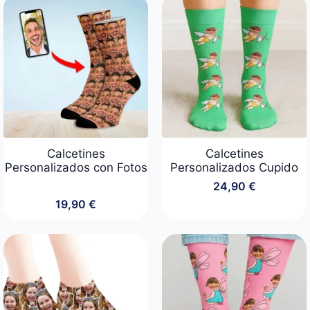
era:
es:
24,90 €.
19,90 €.
Calcetines
Calcetines
Personalizados con Fotos
Personalizados Cupido
24,90
€
19,90
€