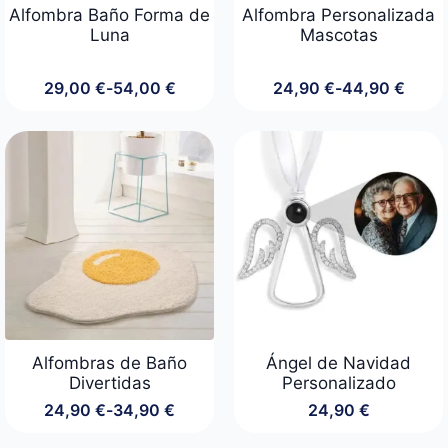
Alfombra Baño Forma de
Alfombra Personalizada
Luna
Mascotas
29,00
€
-
54,00
€
24,90
€
-
44,90
€
Rango
Rango
de
de
precios:
precios:
desde
desde
29,00 €
24,90 €
hasta
hasta
54,00 €
44,90 €
Alfombras de Baño
Ángel de Navidad
Divertidas
Personalizado
24,90
€
-
34,90
€
24,90
€
Rango
de