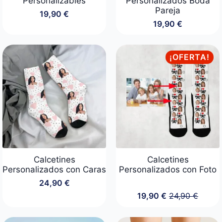
Personalizables
Personalizados Boda
Pareja
19,90
€
19,90
€
¡OFERTA!
Calcetines
Calcetines
Personalizados con Caras
Personalizados con Foto
24,90
€
19,90
€
24,90
€
El
El
precio
precio
original
actual