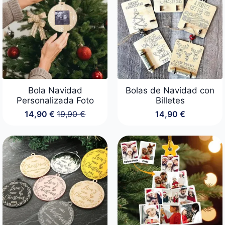
Bola Navidad
Bolas de Navidad con
Personalizada Foto
Billetes
14,90
€
19,90
€
14,90
€
El
El
precio
precio
original
actual
era:
es:
19,90 €.
14,90 €.