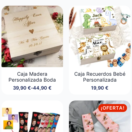
de
precios:
desde
14,90 €
hasta
29,90 €
Caja Madera
Caja Recuerdos Bebé
Personalizada Boda
Personalizada
39,90
€
-
44,90
€
19,90
€
Rango
de
precios:
desde
¡OFERTA!
39,90 €
hasta
44,90 €