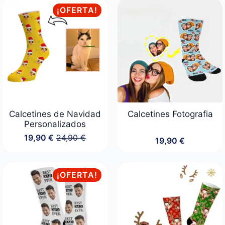
desde
desde
¡OFERTA!
14,90 €
17,90 €
hasta
hasta
19,90 €
23,90 €
Calcetines de Navidad
Calcetines Fotografia
Personalizados
19,90
€
24,90
€
19,90
€
El
El
precio
precio
original
actual
era:
es:
¡OFERTA!
24,90 €.
19,90 €.