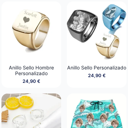
precios:
desde
24,90 €
hasta
34,90 €
Anillo Sello Hombre
Anillo Sello Personalizado
Personalizado
24,90
€
24,90
€