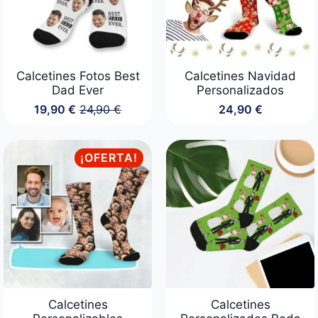
Calcetines Fotos Best
Calcetines Navidad
Dad Ever
Personalizados
19,90
€
24,90
€
24,90
€
El
El
precio
precio
original
actual
era:
es:
¡OFERTA!
24,90 €.
19,90 €.
Calcetines
Calcetines