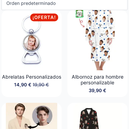
¡OFERTA!
Abrelatas Personalizados
Albornoz para hombre
personalizable
14,90
€
19,90
€
El
El
39,90
€
precio
precio
original
actual
era:
es:
19,90 €.
14,90 €.