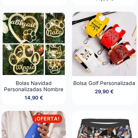
precio
precio
original
actual
era:
es:
19,90 €.
14,90 €.
Bolas Navidad
Bolsa Golf Personalizada
Personalizadas Nombre
29,90
€
14,90
€
¡OFERTA!