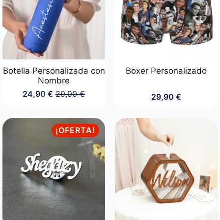
Botella Personalizada con
Boxer Personalizado
Nombre
24,90
€
29,90
€
29,90
€
El
El
precio
precio
original
actual
era:
es:
¡OFERTA!
29,90 €.
24,90 €.