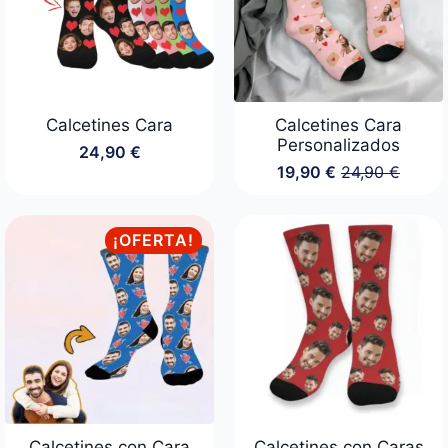
Calcetines Cara
Calcetines Cara
Personalizados
24,90
€
19,90
€
24,90
€
El
El
precio
precio
original
actual
era:
es:
¡OFERTA!
24,90 €.
19,90 €.
Calcetines con Cara
Calcetines con Caras