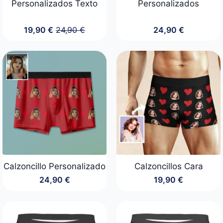
Personalizados Texto
Personalizados
19,90
€
24,90
€
24,90
€
El
El
precio
precio
original
actual
era:
es:
24,90 €.
19,90 €.
Calzoncillo Personalizado
Calzoncillos Cara
24,90
€
19,90
€