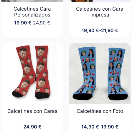
Calcetines Cara
Calcetines con Cara
Personalizados
Impresa
19,90
€
24,90
€
El
El
19,90
€
-
21,90
€
precio
precio
Rango
original
actual
de
era:
es:
precios:
24,90 €.
19,90 €.
desde
19,90 €
hasta
21,90 €
Calcetines con Caras
Calcetines con Foto
24,90
€
14,90
€
-
19,90
€
Rango