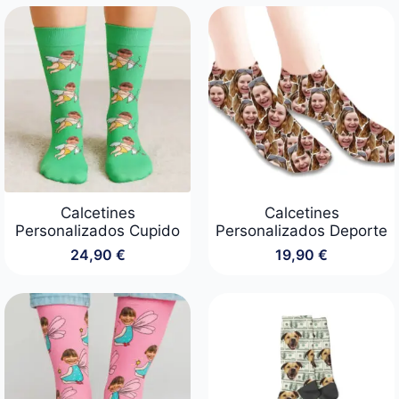
original
actual
era:
es:
24,90 €.
19,90 €.
Calcetines
Calcetines
Personalizados Cupido
Personalizados Deporte
24,90
€
19,90
€