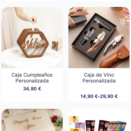
precio
precio
original
actual
era:
es:
19,90 €.
14,90 €.
Caja Cumpleaños
Caja de Vino
Personalizada
Personalizada
34,90
€
14,90
€
-
29,90
€
Rango
de
precios:
desde
14,90 €
hasta