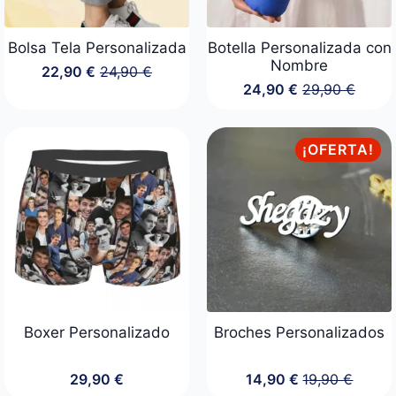
Bolsa Tela Personalizada
Botella Personalizada con
Nombre
22,90
€
24,90
€
El
El
24,90
€
29,90
€
precio
precio
El
El
original
actual
precio
precio
era:
es:
original
actual
24,90 €.
22,90 €.
era:
es:
¡OFERTA!
29,90 €.
24,90 €.
Boxer Personalizado
Broches Personalizados
29,90
€
14,90
€
19,90
€
El
El