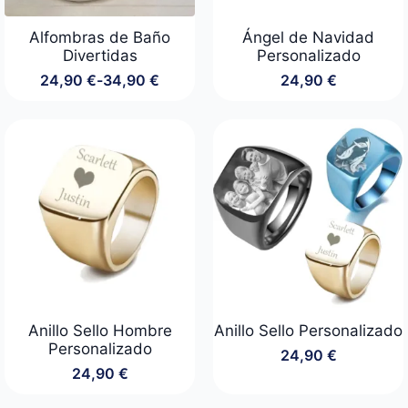
Alfombras de Baño
Ángel de Navidad
Divertidas
Personalizado
24,90
€
-
34,90
€
24,90
€
Rango
de
precios:
desde
24,90 €
hasta
34,90 €
Anillo Sello Hombre
Anillo Sello Personalizado
Personalizado
24,90
€
24,90
€