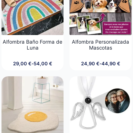
Alfombra Baño Forma de
Alfombra Personalizada
Luna
Mascotas
29,00
€
-
54,00
€
24,90
€
-
44,90
€
Rango
Rango
de
de
precios:
precios:
desde
desde
29,00 €
24,90 €
hasta
hasta
54,00 €
44,90 €