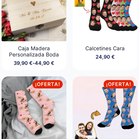
29,90 €
Caja Madera
Calcetines Cara
Personalizada Boda
24,90
€
39,90
€
-
44,90
€
Rango
de
precios:
desde
¡OFERTA!
¡OFERTA!
39,90 €
hasta
44,90 €