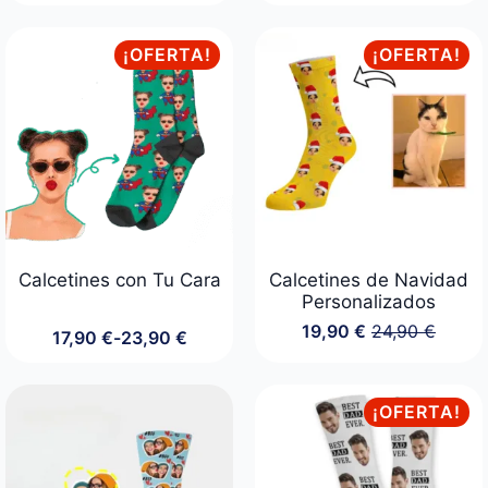
de
precios:
desde
¡OFERTA!
¡OFERTA!
14,90 €
hasta
19,90 €
Calcetines con Tu Cara
Calcetines de Navidad
Personalizados
19,90
€
24,90
€
17,90
€
-
23,90
€
El
El
Rango
precio
precio
de
original
actual
precios:
era:
es:
desde
¡OFERTA!
24,90 €.
19,90 €.
17,90 €
hasta
23,90 €