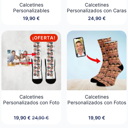
Calcetines
Calcetines
Personalizables
Personalizados con Caras
19,90
€
24,90
€
¡OFERTA!
Calcetines
Calcetines
Personalizados con Foto
Personalizados con Fotos
19,90
€
24,90
€
19,90
€
El
El
precio
precio