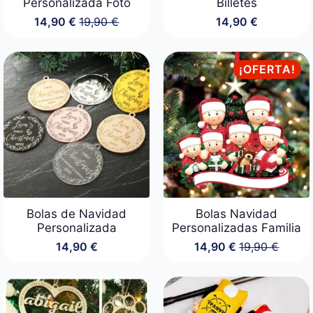
Personalizada Foto
Billetes
14,90
€
19,90
€
14,90
€
El
El
precio
precio
original
actual
era:
es:
¡OFERTA!
19,90 €.
14,90 €.
Bolas de Navidad
Bolas Navidad
Personalizada
Personalizadas Familia
14,90
€
14,90
€
19,90
€
El
El
precio
precio
original
actual
era:
es:
19,90 €.
14,90 €.