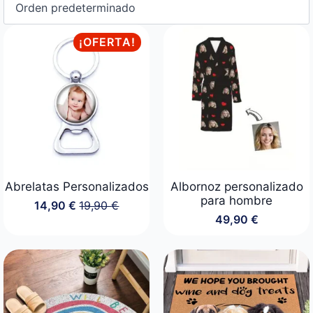
¡OFERTA!
Abrelatas Personalizados
Albornoz personalizado
para hombre
14,90
€
19,90
€
El
El
49,90
€
precio
precio
original
actual
era:
es:
19,90 €.
14,90 €.