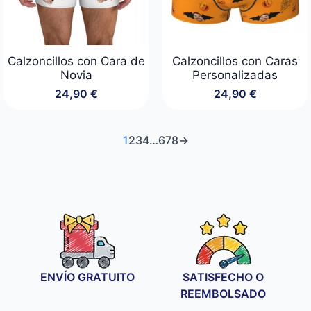
Calzoncillos con Cara de
Calzoncillos con Caras
Novia
Personalizadas
24,90
€
24,90
€
1
2
3
4
…
6
7
8
→
ENVÍO GRATUITO
SATISFECHO O
REEMBOLSADO