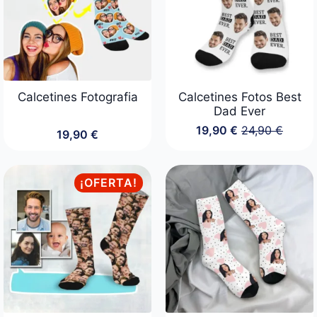
Calcetines Fotografia
Calcetines Fotos Best
Dad Ever
19,90
€
24,90
€
19,90
€
El
El
precio
precio
original
actual
era:
es:
¡OFERTA!
24,90 €.
19,90 €.