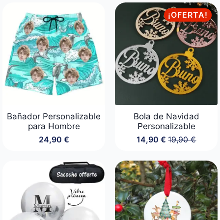
¡OFERTA!
Bañador Personalizable
Bola de Navidad
para Hombre
Personalizable
24,90
€
14,90
€
19,90
€
El
El
precio
precio
original
actual
era:
es:
19,90 €.
14,90 €.