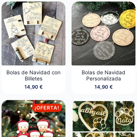
original
actual
era:
es:
19,90 €.
14,90 €.
Bolas de Navidad con
Bolas de Navidad
Billetes
Personalizada
14,90
€
14,90
€
¡OFERTA!