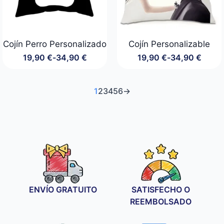
Cojín Perro Personalizado
Cojín Personalizable
19,90
€
-
34,90
€
19,90
€
-
34,90
€
Rango
Rango
de
de
precios:
precios:
desde
desde
1
2
3
4
5
6
→
19,90 €
19,90 €
hasta
hasta
34,90 €
34,90 €
ENVÍO GRATUITO
SATISFECHO O
REEMBOLSADO