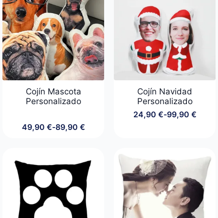
hasta
hasta
89,90 €
34,90 €
Cojín Mascota
Cojín Navidad
Personalizado
Personalizado
24,90
€
-
99,90
€
Rango
49,90
€
-
89,90
€
de
Rango
precios:
de
desde
precios:
24,90 €
desde
hasta
49,90 €
99,90 €
hasta
89,90 €