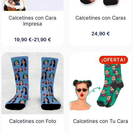
Calcetines con Cara
Calcetines con Caras
Impresa
24,90
€
19,90
€
-
21,90
€
Rango
de
precios:
desde
¡OFERTA!
19,90 €
hasta
21,90 €
Calcetines con Foto
Calcetines con Tu Cara