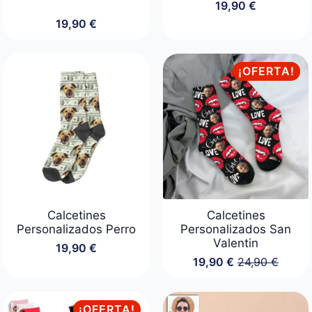
19,90
€
19,90
€
¡OFERTA!
Calcetines
Calcetines
Personalizados Perro
Personalizados San
Valentin
19,90
€
19,90
€
24,90
€
El
El
precio
precio
original
actual
era:
es:
¡OFERTA!