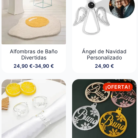
54,00 €
44,90 €
Alfombras de Baño
Ángel de Navidad
Divertidas
Personalizado
24,90
€
-
34,90
€
24,90
€
Rango
de
precios:
desde
¡OFERTA!
24,90 €
hasta
34,90 €