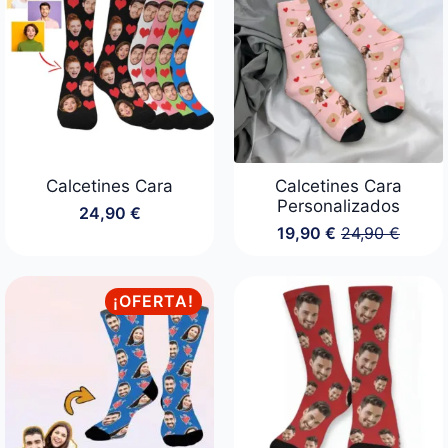
hasta
44,90 €
Calcetines Cara
Calcetines Cara
Personalizados
24,90
€
19,90
€
24,90
€
El
El
precio
precio
original
actual
era:
es:
¡OFERTA!
24,90 €.
19,90 €.