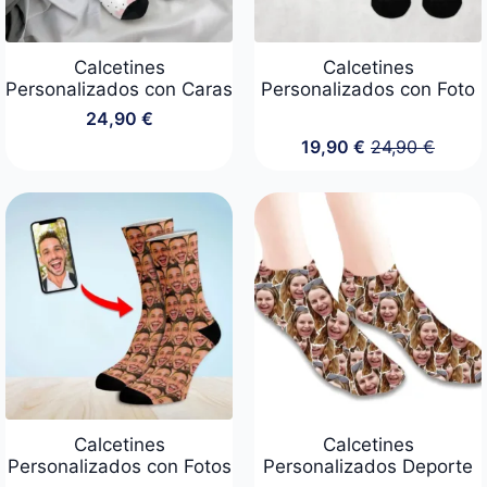
Calcetines
Calcetines
Personalizados con Caras
Personalizados con Foto
24,90
€
19,90
€
24,90
€
El
El
precio
precio
original
actual
era:
es:
24,90 €.
19,90 €.
Calcetines
Calcetines
Personalizados con Fotos
Personalizados Deporte