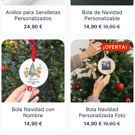
Anillos para Servilletas
Bola de Navidad
Personalizados
Personalizable
24,90
€
14,90
€
19,90
€
El
El
precio
precio
original
actual
era:
es:
¡OFERTA!
19,90 €.
14,90 €.
Bola Navidad con
Bola Navidad
Nombre
Personalizada Foto
14,90
€
14,90
€
19,90
€
El
El
precio
precio