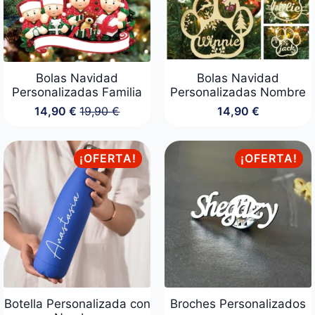
Bolas Navidad
Bolas Navidad
Personalizadas Familia
Personalizadas Nombre
14,90
€
19,90
€
14,90
€
El
El
precio
precio
original
actual
era:
es:
¡OFERTA!
¡OFERTA!
19,90 €.
14,90 €.
Botella Personalizada con
Broches Personalizados