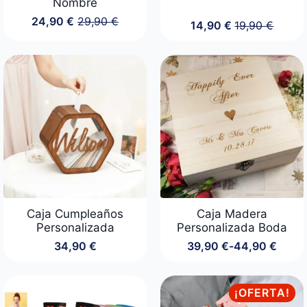
Nombre
24,90
€
29,90
€
14,90
€
19,90
€
El
El
El
El
precio
precio
precio
precio
original
actual
original
actual
era:
es:
era:
es:
29,90 €.
24,90 €.
19,90 €.
14,90 €.
Caja Cumpleaños
Caja Madera
Personalizada
Personalizada Boda
34,90
€
39,90
€
-
44,90
€
Rango
de
precios:
desde
¡OFERTA!
39,90 €