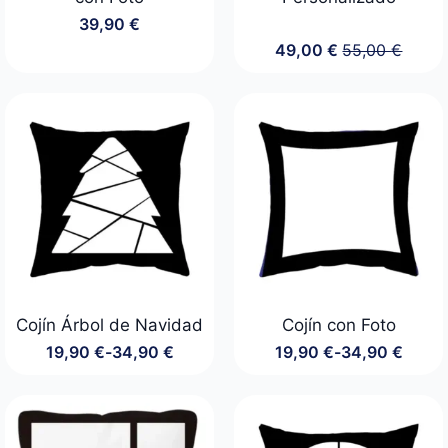
39,90
€
49,00
€
55,00
€
El
El
precio
precio
original
actual
era:
es:
55,00 €.
49,00 €.
Cojín Árbol de Navidad
Cojín con Foto
19,90
€
-
34,90
€
19,90
€
-
34,90
€
Rango
Rango
de
de
precios:
precios:
desde
desde
19,90 €
19,90 €