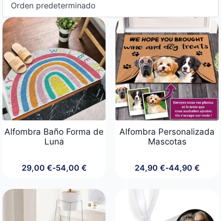
Alfombra Baño Forma de
Alfombra Personalizada
Luna
Mascotas
29,00
€
-
54,00
€
24,90
€
-
44,90
€
Rango
Rango
de
de
precios:
precios:
desde
desde
29,00 €
24,90 €
hasta
hasta