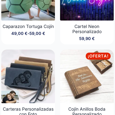
Caparazon Tortuga Cojín
Cartel Neon
Personalizado
49,00
€
-
59,00
€
Rango
59,90
€
de
precios:
desde
49,00 €
¡OFERTA!
hasta
59,00 €
Carteras Personalizadas
Cojín Anillos Boda
con Foto
Personalizado