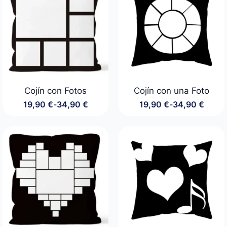
hasta
hasta
34,90 €
34,90 €
Cojín con Fotos
Cojín con una Foto
19,90
€
-
34,90
€
19,90
€
-
34,90
€
Rango
Rango
de
de
precios:
precios:
desde
desde
19,90 €
19,90 €
hasta
hasta
34,90 €
34,90 €