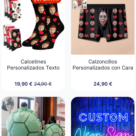
24,90 €.
19,90 €.
Calcetines
Calzoncillos
Personalizados Texto
Personalizados con Cara
19,90
€
24,90
€
24,90
€
El
El
precio
precio
original
actual
era:
es:
24,90 €.
19,90 €.