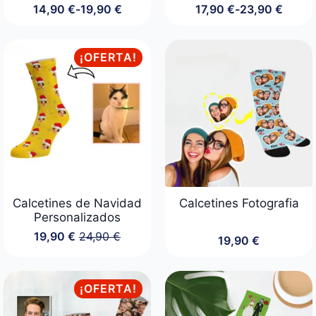
14,90
€
-
19,90
€
17,90
€
-
23,90
€
Rango
Rango
de
de
precios:
precios:
desde
desde
¡OFERTA!
14,90 €
17,90 €
hasta
hasta
19,90 €
23,90 €
Calcetines de Navidad
Calcetines Fotografia
Personalizados
19,90
€
24,90
€
19,90
€
El
El
precio
precio
original
actual
era:
es:
¡OFERTA!
24,90 €.
19,90 €.