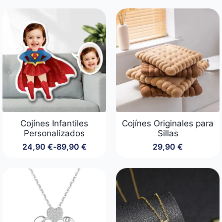
de
precios:
desde
49,90 €
hasta
89,90 €
Cojínes Infantiles
Cojínes Originales para
Personalizados
Sillas
24,90
€
-
89,90
€
29,90
€
Rango
de
precios:
desde
24,90 €
hasta
89,90 €