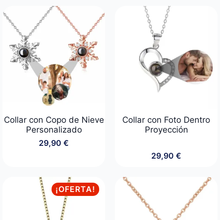
original
actual
era:
es:
29,90 €.
19,90 €.
Collar con Copo de Nieve
Collar con Foto Dentro
Personalizado
Proyección
29,90
€
29,90
€
¡OFERTA!