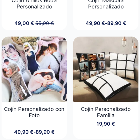
Cojín Anillos Boda
Cojín Mascota
Personalizado
Personalizado
49,00
€
55,00
€
49,90
€
-
89,90
€
El
El
Rango
precio
precio
de
original
actual
precios:
era:
es:
desde
55,00 €.
49,00 €.
49,90 €
hasta
89,90 €
Cojín Personalizado con
Cojín Personalizado
Foto
Familia
19,90
€
49,90
€
-
89,90
€
Rango