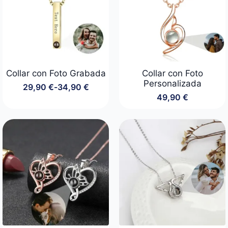
Collar con Foto Grabada
Collar con Foto
Personalizada
29,90
€
-
34,90
€
Rango
49,90
€
de
precios:
desde
29,90 €
hasta
34,90 €