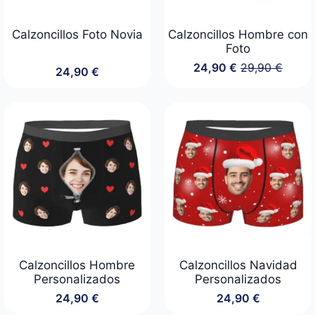
Calzoncillos Foto Novia
Calzoncillos Hombre con
Foto
24,90
€
29,90
€
24,90
€
El
El
precio
precio
original
actual
era:
es:
29,90 €.
24,90 €.
Calzoncillos Hombre
Calzoncillos Navidad
Personalizados
Personalizados
24,90
€
24,90
€