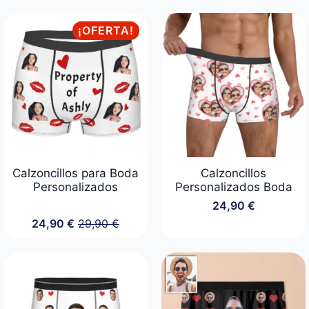
¡OFERTA!
Calzoncillos para Boda
Calzoncillos
Personalizados
Personalizados Boda
24,90
€
24,90
€
29,90
€
El
El
precio
precio
original
actual
era:
es:
29,90 €.
24,90 €.