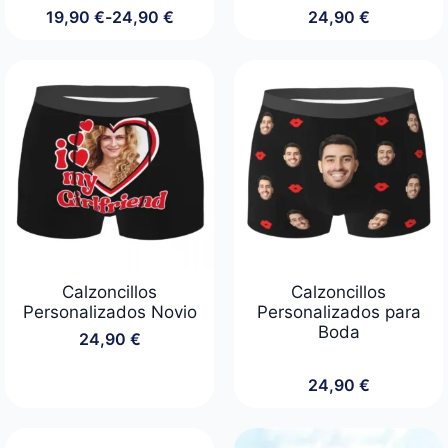
19,90
€
-
24,90
€
24,90
€
Rango
de
precios:
desde
19,90 €
hasta
24,90 €
Calzoncillos
Calzoncillos
Personalizados Novio
Personalizados para
Boda
24,90
€
24,90
€