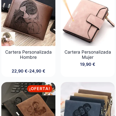
Cartera Personalizada
Cartera Personalizada
Hombre
Mujer
19,90
€
22,90
€
-
24,90
€
Rango
de
precios:
desde
¡OFERTA!
22,90 €
hasta
24,90 €