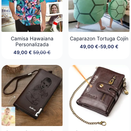
Camisa Hawaiana
Caparazon Tortuga Cojín
Personalizada
49,00
€
-
59,00
€
Rango
49,00
€
59,00
€
de
El
El
precios:
precio
precio
desde
original
actual
49,00 €
era:
es:
hasta
59,00 €.
49,00 €.
59,00 €