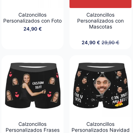
Calzoncillos
Calzoncillos
Personalizados con Foto
Personalizados con
Mascotas
24,90
€
24,90
€
29,90
€
El
El
precio
precio
original
actual
era:
es:
29,90 €.
24,90 €.
Calzoncillos
Calzoncillos
Personalizados Frases
Personalizados Navidad