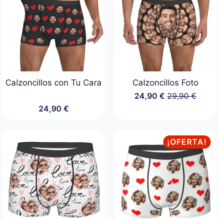
Calzoncillos con Tu Cara
Calzoncillos Foto
24,90
€
29,90
€
El
El
24,90
€
precio
precio
original
actual
era:
es:
29,90 €.
24,90 €.
¡OFERTA!