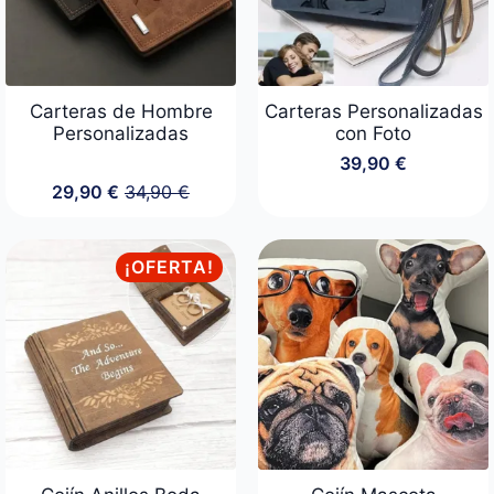
Carteras de Hombre
Carteras Personalizadas
Personalizadas
con Foto
39,90
€
29,90
€
34,90
€
El
El
precio
precio
original
actual
era:
es:
¡OFERTA!
34,90 €.
29,90 €.