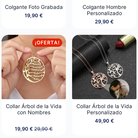
Colgante Foto Grabada
Colgante Hombre
Personalizado
19,90
€
29,90
€
¡OFERTA!
Collar Árbol de la Vida
Collar Árbol de la Vida
con Nombres
Personalizado
49,90
€
19,90
€
29,90
€
El
El
precio
precio