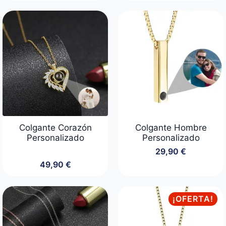
de
precios:
desde
24,90 €
hasta
89,90 €
Colgante Corazón
Colgante Hombre
Personalizado
Personalizado
29,90
€
49,90
€
¡OFERTA!