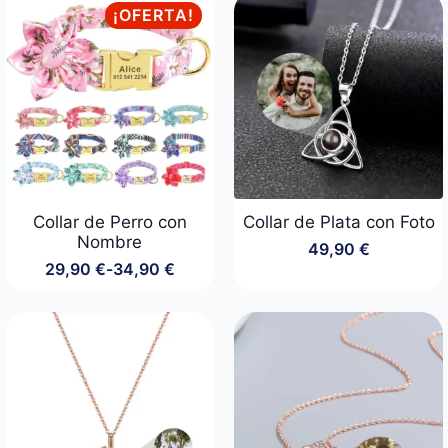
era:
es:
¡OFERTA!
69,90 €.
49,90 €.
Collar de Perro con
Collar de Plata con Foto
Nombre
49,90
€
29,90
€
-
34,90
€
Rango
de
precios:
desde
29,90 €
hasta
34,90 €