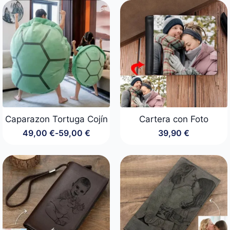
original
actual
era:
es:
59,00 €.
49,00 €.
Caparazon Tortuga Cojín
Cartera con Foto
49,00
€
-
59,00
€
39,90
€
Rango
de
precios:
desde
49,00 €
hasta
59,00 €