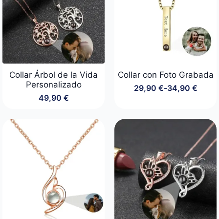
Collar Árbol de la Vida
Collar con Foto Grabada
Personalizado
29,90
€
-
34,90
€
Rango
49,90
€
de
precios:
desde
29,90 €
hasta
34,90 €