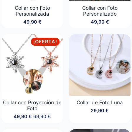
Collar con Foto
Collar con Foto
Personalizada
Personalizado
49,90
€
49,90
€
¡OFERTA!
Collar con Proyección de
Collar de Foto Luna
Foto
29,90
€
49,90
€
69,90
€
El
El
precio
precio
original
actual