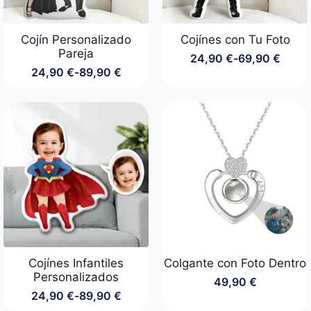
Cojín Personalizado
Cojínes con Tu Foto
Pareja
24,90
€
-
69,90
€
Rango
24,90
€
-
89,90
€
de
Rango
precios:
de
desde
precios:
24,90 €
desde
hasta
24,90 €
69,90 €
hasta
89,90 €
Cojínes Infantiles
Colgante con Foto Dentro
Personalizados
49,90
€
24,90
€
-
89,90
€
Rango