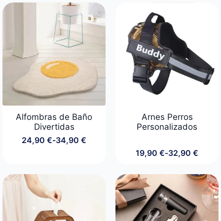
precios:
precios:
desde
desde
29,00 €
24,90 €
hasta
hasta
54,00 €
44,90 €
Alfombras de Baño
Arnes Perros
Divertidas
Personalizados
24,90
€
-
34,90
€
Rango
19,90
€
-
32,90
€
de
Rango
precios:
de
desde
precios:
24,90 €
desde
hasta
19,90 €
34,90 €
hasta
32,90 €