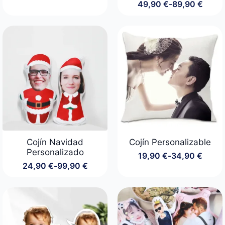
precios:
49,90
€
-
89,90
€
Rango
desde
de
24,90 €
precios:
hasta
desde
89,90 €
49,90 €
hasta
89,90 €
Cojín Navidad
Cojín Personalizable
Personalizado
19,90
€
-
34,90
€
Rango
24,90
€
-
99,90
€
de
Rango
precios:
de
desde
precios:
19,90 €
desde
hasta
24,90 €
34,90 €
hasta