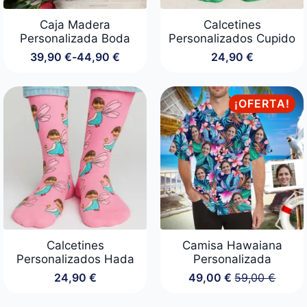
Caja Madera
Calcetines
Personalizada Boda
Personalizados Cupido
39,90
€
-
44,90
€
24,90
€
Rango
de
precios:
desde
¡OFERTA!
39,90 €
hasta
44,90 €
Calcetines
Camisa Hawaiana
Personalizados Hada
Personalizada
24,90
€
49,00
€
59,00
€
El
El
precio
precio