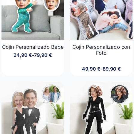
99,90 €
Cojín Personalizado Bebe
Cojín Personalizado con
Foto
24,90
€
-
79,90
€
Rango
de
precios:
49,90
€
-
89,90
€
Rango
desde
de
24,90 €
precios:
hasta
desde
79,90 €
49,90 €
hasta
89,90 €