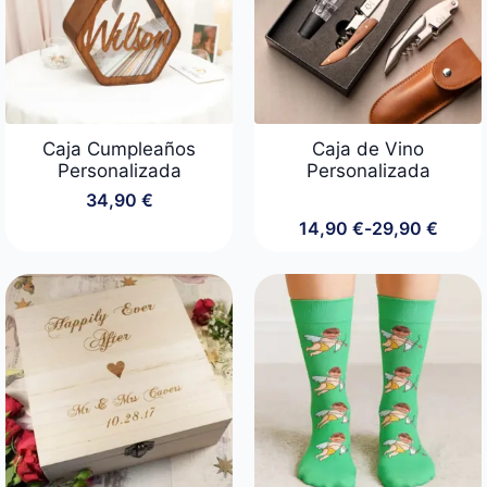
Caja Cumpleaños
Caja de Vino
Personalizada
Personalizada
34,90
€
14,90
€
-
29,90
€
Rango
de
precios:
desde
14,90 €
hasta
29,90 €