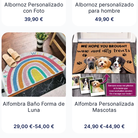
Albornoz Personalizado
Albornoz personalizado
con Foto
para hombre
39,90
€
49,90
€
Alfombra Baño Forma de
Alfombra Personalizada
Luna
Mascotas
29,00
€
-
54,00
€
24,90
€
-
44,90
€
Rango
Rango
de
de