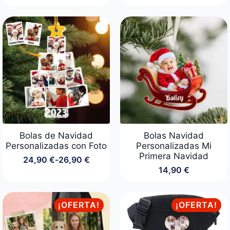
Bolas de Navidad
Bolas Navidad
Personalizadas con Foto
Personalizadas Mi
Primera Navidad
24,90
€
-
26,90
€
Rango
14,90
€
de
precios:
desde
24,90 €
¡OFERTA!
¡OFERTA!
hasta
26,90 €