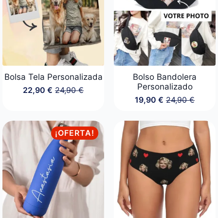
Bolsa Tela Personalizada
Bolso Bandolera
Personalizado
22,90
€
24,90
€
El
El
19,90
€
24,90
€
precio
precio
El
El
original
actual
precio
precio
era:
es:
original
actual
24,90 €.
22,90 €.
era:
es:
¡OFERTA!
24,90 €.
19,90 €.