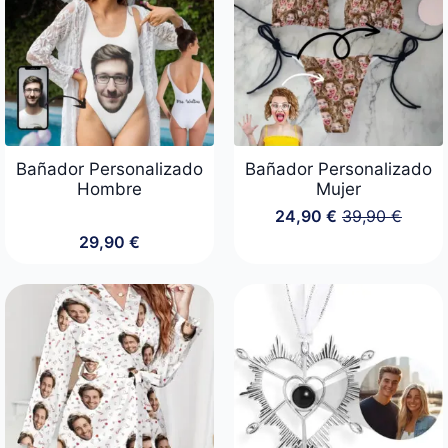
Bañador Personalizado
Bañador Personalizado
Hombre
Mujer
24,90
€
39,90
€
El
El
29,90
€
precio
precio
original
actual
era:
es:
39,90 €.
24,90 €.