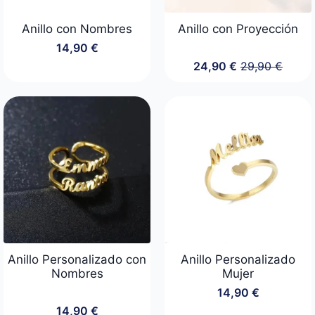
Anillo con Nombres
Anillo con Proyección
14,90
€
24,90
€
29,90
€
El
El
precio
precio
original
actual
era:
es:
29,90 €.
24,90 €.
Anillo Personalizado con
Anillo Personalizado
Nombres
Mujer
14,90
€
14,90
€