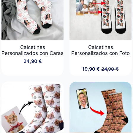
Calcetines
Calcetines
Personalizados con Caras
Personalizados con Foto
24,90
€
19,90
€
24,90
€
El
El
precio
precio
original
actual
era:
es:
24,90 €.
19,90 €.