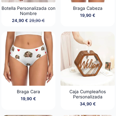
Botella Personalizada con
Braga Cabeza
Nombre
19,90
€
24,90
€
29,90
€
El
El
precio
precio
original
actual
era:
es:
29,90 €.
24,90 €.
Braga Cara
Caja Cumpleaños
Personalizada
19,90
€
34,90
€