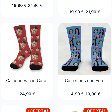
19,90
€
24,90
€
El
El
19,90
€
-
21,90
€
precio
precio
Rango
original
actual
de
era:
es:
precios:
24,90 €.
19,90 €.
desde
19,90 €
hasta
21,90 €
Calcetines con Caras
Calcetines con Foto
24,90
€
14,90
€
-
19,90
€
Rango
de
precios:
desde
¡OFERTA!
¡OFERTA!