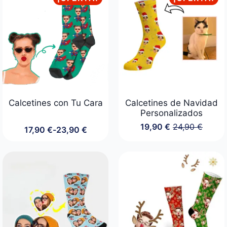
14,90 €
hasta
19,90 €
Calcetines con Tu Cara
Calcetines de Navidad
Personalizados
19,90
€
24,90
€
17,90
€
-
23,90
€
El
El
Rango
precio
precio
de
original
actual
precios:
era:
es:
desde
24,90 €.
19,90 €.
17,90 €
hasta
23,90 €