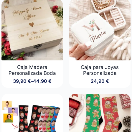
Caja Madera
Caja para Joyas
Personalizada Boda
Personalizada
39,90
€
-
44,90
€
24,90
€
Rango
de
precios:
desde
39,90 €
hasta
44,90 €