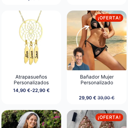
¡OFERTA!
Atrapasueños
Bañador Mujer
Personalizados
Personalizado
14,90
€
-
22,90
€
Rango
29,90
€
39,90
€
de
El
El
precios:
precio
precio
desde
original
actual
14,90 €
era:
es:
¡OFERTA!
hasta
39,90 €.
29,90 €.
22,90 €